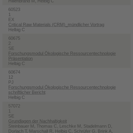
Hillenbrand M, Helbig C
60523
1
EX
Critical Raw Materials (CRM)_mündlicher Vortrag
Helbig C
60675
2
SE
Forschungsmodul Ökologische Ressourcentechnologie
Präsentation
Helbig C
60674
12
PJ
Forschungsmodul Ökologische Ressourcentechnologie
schriftlicher Bericht
Helbig C
57072
1
SE
Grundlagen der Nachhaltigkeit
Steinbauer M, Thomas C, Leschke M, Stadelmann D,
Dorlach T, Marschall R, Helbig C, Schrüfer G, Brink A,