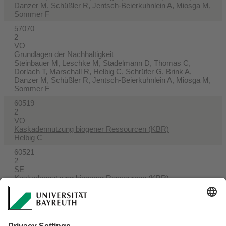
Danzer M, Schüßler R, Jentsch-Beierkuhnlein A, Miosga M,
Sommer F
57070
2
VO
Grundlagen der Nachhaltigkeit
Steinbauer M, Leschke M, Stadelmann D, Thomas C,
Dorlach T, Marschall R, Helbig C, Schrüfer G, Brink A,
Danzer M, Schüßler R, Jentsch-Beierkuhnlein A, Miosga M,
Sommer F
60519
2
VO
Kaskadennutzung biogener Ressourcen (KBR)
Helbig C
60521
2
SE
Kaskadennutzung biogener Ressourcen (KBR)
Mansouri Aski A, Helbig C
60525
1
EX